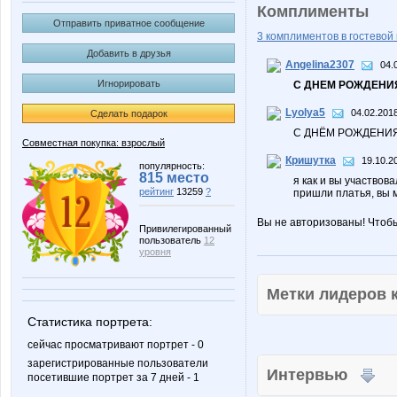
Комплименты
Отправить приватное сообщение
3 комплиментов в гостевой 
Добавить в друзья
Angelina2307
04.
Игнорировать
С ДНЕМ РОЖДЕНИЯ
Lyolya5
04.02.2018
Сделать подарок
С ДНЁМ РОЖДЕНИЯ!
Совместная покупка: взрослый
Кришутка
19.10.2
популярность:
815 место
я как и вы участвов
рейтинг
13259
?
пришли платья, вы м
Вы не авторизованы! Чтоб
Привилегированный
пользователь
12
уровня
Метки лидеров
Статистика портрета:
сейчас просматривают портрет - 0
зарегистрированные пользователи
Интервью
посетившие портрет за 7 дней - 1