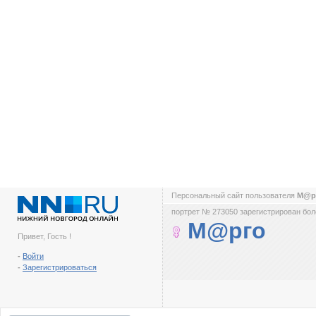
Персональный сайт пользователя
М@р
портрет № 273050 зарегистрирован боле
М@рго
Привет, Гость !
-
Войти
-
Зарегистрироваться