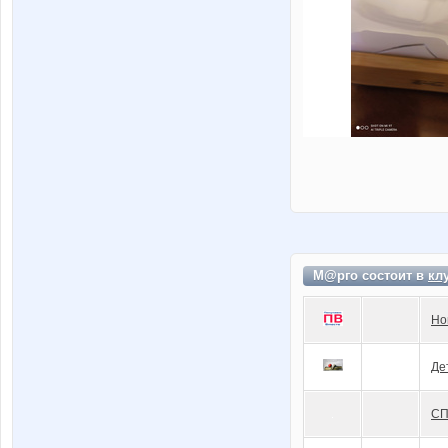
М@рго состоит в
кл
Но
Де
СП